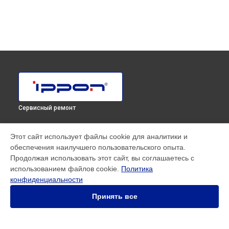
Сервисный ремонт
МОДЕЛИ
Этот сайт использует файлы cookie для аналитики и
обеспечения наилучшего пользовательского опыта.
SMART WINNER II EURO
Продолжая использовать этот сайт, вы соглашаетесь с
Innova RT 33 80K Tower
использованием файлов cookie.
Политика
Innova RT II 1000
конфиденциальности
Innova RT II 10000
Innova RT II 1500
Принять все
Innova RT II 3000
Innova RT II 6000
Smart Power Pro II