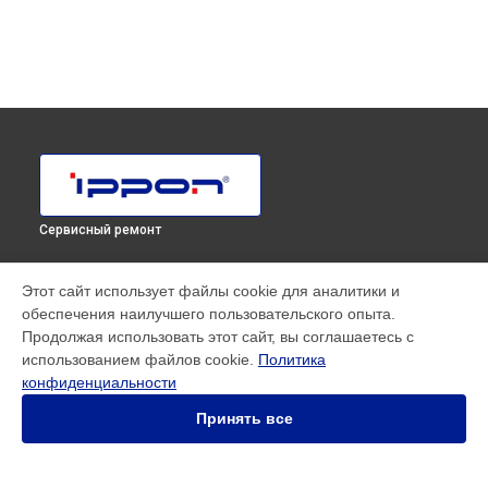
Сервисный ремонт
МОДЕЛИ
Этот сайт использует файлы cookie для аналитики и
обеспечения наилучшего пользовательского опыта.
SMART WINNER II EURO
Продолжая использовать этот сайт, вы соглашаетесь с
Innova RT 33 80K Tower
использованием файлов cookie.
Политика
Innova RT II 1000
конфиденциальности
Innova RT II 10000
Innova RT II 1500
Принять все
Innova RT II 3000
Smart Power Pro II
Smart Winner II 1500 Euro