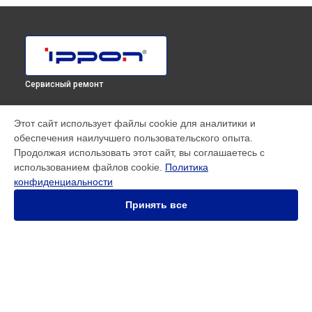
Сервисный ремонт
МОДЕЛИ
Этот сайт использует файлы cookie для аналитики и
обеспечения наилучшего пользовательского опыта.
SMART WINNER II EURO
Продолжая использовать этот сайт, вы соглашаетесь с
Innova RT 33 80K Tower
использованием файлов cookie.
Политика
Innova RT II 1000
конфиденциальности
Innova RT II 10000
Innova RT II 1500
Принять все
Innova RT II 3000
Innova RT II 6000
Smart Power Pro II
Smart Winner II 1500 Euro
Smart Winner II 1550
СТРАНИЦЫ
Smart Winner II 2000
Гарантия
Back Comfo Pro II